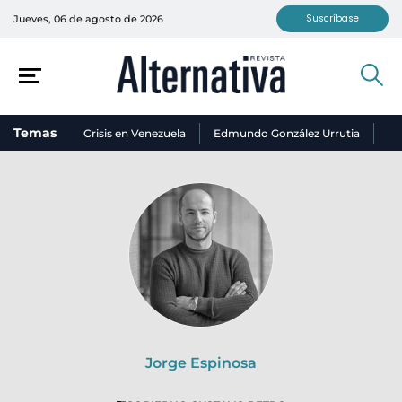
Suscríbase
Jueves, 06 de agosto de 2026
Temas
Crisis en Venezuela
Edmundo González Urrutia
Ni
Jorge Espinosa