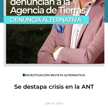
O
INVESTIGACIÓN REVISTA ALTERNATIVA
R
Se destapa crisis en la ANT
B
julio 10, 2024