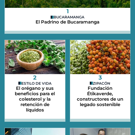
1
BUCARAMANGA
El Padrino de Bucaramanga
2
3
ESTILO DE VIDA
ZIPACÓN
El orégano y sus
Fundación
beneficios para el
Étikaverde,
colesterol y la
constructores de un
retención de
legado sostenible
líquidos