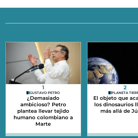
1
2
GUSTAVO PETRO
PLANETA TIER
¿Demasiado
El objeto que ac
ambicioso? Petro
los dinosaurios l
plantea llevar tejido
más allá de Jú
humano colombiano a
Marte