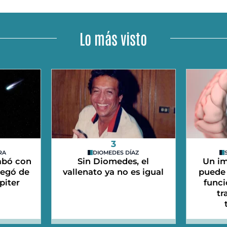
Lo más visto
3
RA
DIOMEDES DÍAZ
abó con
Sin Diomedes, el
Un im
legó de
vallenato ya no es igual
puede 
piter
funci
tr