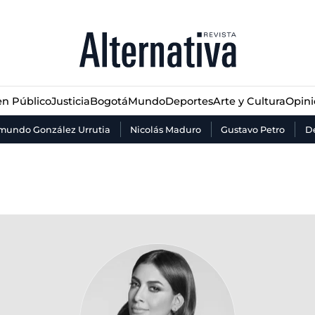
n Público
Justicia
Bogotá
Mundo
Deportes
Arte y Cultura
Opin
n Público
Justicia
Bogotá
Mundo
Deportes
Arte y Cultura
Opin
mundo González Urrutia
Nicolás Maduro
Gustavo Petro
De