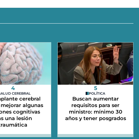
4
5
SALUD CEREBRAL
POLÍTICA
plante cerebral
Buscan aumentar
mejorar algunas
requisitos para ser
ones cognitivas
ministro: mínimo 30
as una lesión
años y tener posgrados
traumática