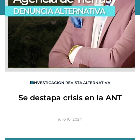
O
INVESTIGACIÓN REVISTA ALTERNATIVA
R
Se destapa crisis en la ANT
B
julio 10, 2024