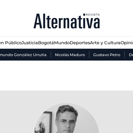
n Público
Justicia
Bogotá
Mundo
Deportes
Arte y Cultura
Opin
n Público
Justicia
Bogotá
Mundo
Deportes
Arte y Cultura
Opin
mundo González Urrutia
Nicolás Maduro
Gustavo Petro
De