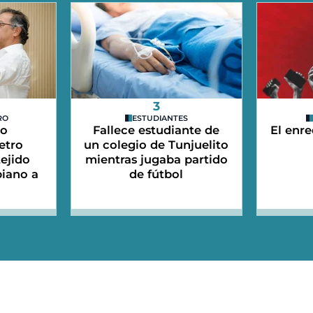
3
RO
ESTUDIANTES
do
Fallece estudiante de
El enre
etro
un colegio de Tunjuelito
tejido
mientras jugaba partido
iano a
de fútbol