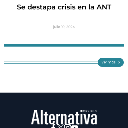
R
Se destapa crisis en la ANT
B
julio 10, 2024
Item
1
of
Ver más
3