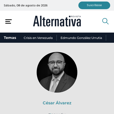
Suscríbase
Sábado, 08 de agosto de 2026
Temas
Crisis en Venezuela
Edmundo González Urrutia
Ni
César Álvarez