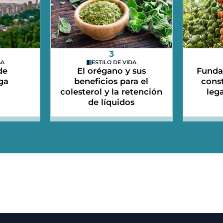
3
GA
ESTILO DE VIDA
de
El orégano y sus
Funda
ga
beneficios para el
cons
colesterol y la retención
leg
de líquidos