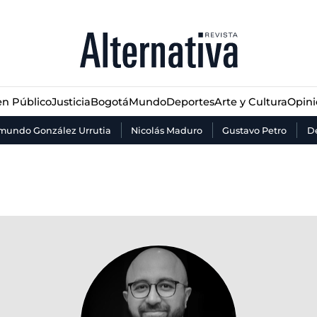
n Público
Justicia
Bogotá
Mundo
Deportes
Arte y Cultura
Opin
n Público
Justicia
Bogotá
Mundo
Deportes
Arte y Cultura
Opin
mundo González Urrutia
Nicolás Maduro
Gustavo Petro
De