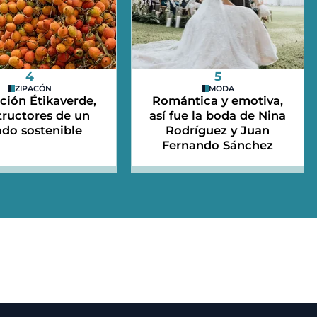
4
5
ZIPACÓN
MODA
ción Étikaverde,
Romántica y emotiva,
tructores de un
así fue la boda de Nina
ado sostenible
Rodríguez y Juan
Fernando Sánchez