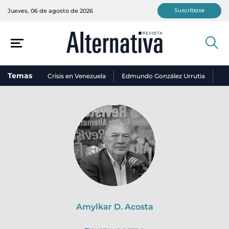
Suscríbase
Jueves, 06 de agosto de 2026
Temas
Crisis en Venezuela
Edmundo González Urrutia
Ni
Amylkar D. Acosta