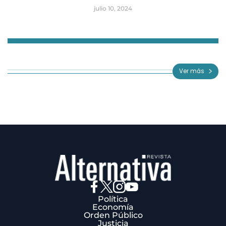
julio 10, 2024
Item
1
of
Ver más
3
Política
Economía
Orden Público
Justicia