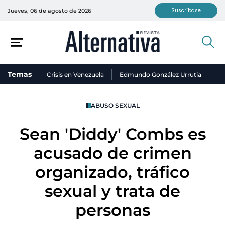
Suscríbase
Jueves, 06 de agosto de 2026
Temas
Crisis en Venezuela
Edmundo González Urrutia
Ni
ABUSO SEXUAL
Sean 'Diddy' Combs es
acusado de crimen
organizado, tráfico
sexual y trata de
personas