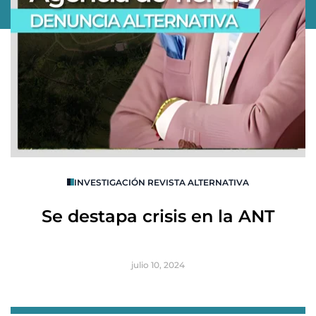
O
INVESTIGACIÓN REVISTA ALTERNATIVA
R
Se destapa crisis en la ANT
B
julio 10, 2024