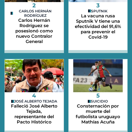
2
3
CARLOS HERNÁN
SPUTNIK
La vacuna rusa
RODRÍGUEZ
Carlos Hernán
Sputnik V tiene una
Rodríguez se
efectividad del 91,6%
posesionó como
para prevenir el
nuevo Contralor
Covid-19
General
4
5
JOSÉ ALBERTO TEJADA
SUICIDIO
Falleció José Alberto
Consternación por
Tejada,
muerte del
representante del
futbolista uruguayo
Pacto Histórico
Mathías Acuña