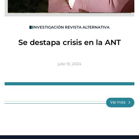
O
INVESTIGACIÓN REVISTA ALTERNATIVA
R
Se destapa crisis en la ANT
B
julio 10, 2024
Item
1
of
Ver más
3