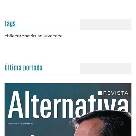
Tags
chile
coronavirus
nuevacepa
Última portada