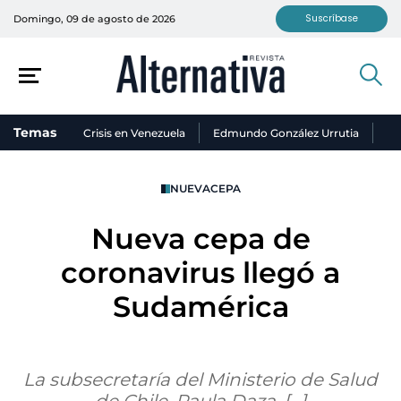
Suscríbase
Domingo, 09 de agosto de 2026
Temas
Crisis en Venezuela
Edmundo González Urrutia
Ni
NUEVACEPA
Nueva cepa de
coronavirus llegó a
Sudamérica
La subsecretaría del Ministerio de Salud