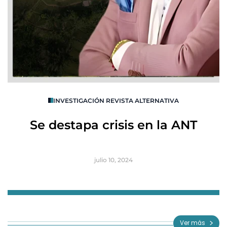
O
INVESTIGACIÓN REVISTA ALTERNATIVA
R
Se destapa crisis en la ANT
B
julio 10, 2024
Item
1
of
Ver más