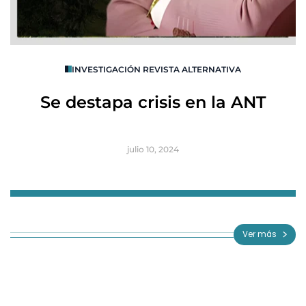
O
INVESTIGACIÓN REVISTA ALTERNATIVA
R
Se destapa crisis en la ANT
B
julio 10, 2024
Item
1
of
Ver más
3