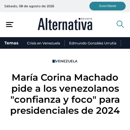
Suscríbase
Sábado, 08 de agosto de 2026
Temas
Crisis en Venezuela
Edmundo González Urrutia
Ni
VENEZUELA
María Corina Machado
pide a los venezolanos
"confianza y foco" para
presidenciales de 2024