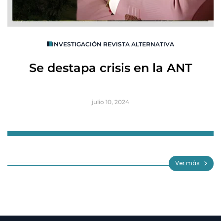
O
INVESTIGACIÓN REVISTA ALTERNATIVA
R
Se destapa crisis en la ANT
B
julio 10, 2024
Item
1
of
Ver más
3