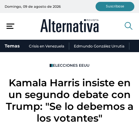
Suscríbase
Domingo, 09 de agosto de 2026
Temas
Crisis en Venezuela
Edmundo González Urrutia
Ni
ELECCIONES EEUU
Kamala Harris insiste en
un segundo debate con
Trump: "Se lo debemos a
los votantes"