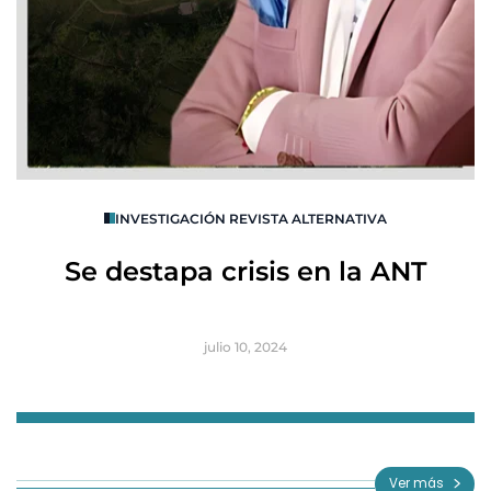
O
INVESTIGACIÓN REVISTA ALTERNATIVA
R
Se destapa crisis en la ANT
B
julio 10, 2024
Item
1
of
Ver más