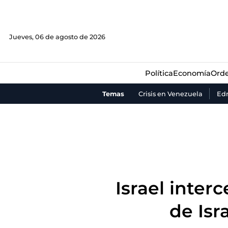
Política
Economía
Orde
Jueves, 06 de agosto de 2026
Política
Economía
Orde
Temas
Crisis en Venezuela
Ed
Israel inter
de Isr