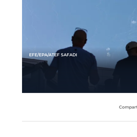
EFE/EPA/ATEF SAFADI
Compart