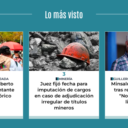
Lo más visto
3
EJADA
MINERÍA
GUILLER
lberto
Juez fijó fecha para
Minsal
ntante
imputación de cargos
tras 
órico
en caso de adjudicación
"No
irregular de títulos
l
mineros