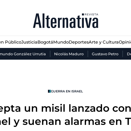
n Público
Justicia
Bogotá
Mundo
Deportes
Arte y Cultura
Opin
n Público
Justicia
Bogotá
Mundo
Deportes
Arte y Cultura
Opin
mundo González Urrutia
Nicolás Maduro
Gustavo Petro
De
GUERRA EN ISRAEL
cepta un misil lanzado con
ael y suenan alarmas en T