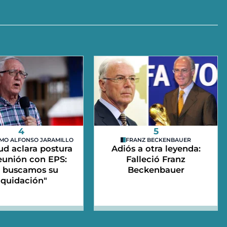
4
5
MO ALFONSO JARAMILLO
FRANZ BECKENBAUER
ud aclara postura
Adiós a otra leyenda:
reunión con EPS:
Falleció Franz
 buscamos su
Beckenbauer
iquidación"