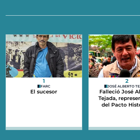
1
2
FARC
JOSÉ ALBERTO T
El sucesor
Falleció José A
Tejada, represe
del Pacto Hist