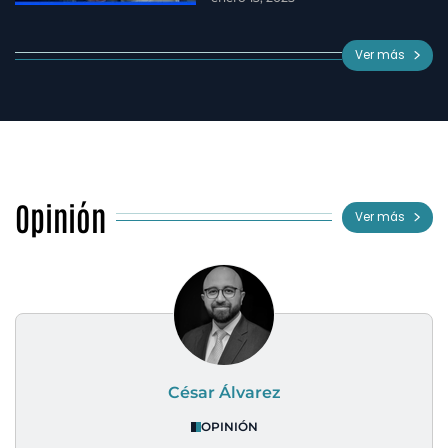
Ver más
Opinión
Ver más
César Álvarez
OPINIÓN