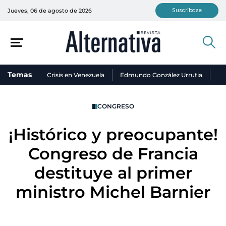
Suscríbase
Jueves, 06 de agosto de 2026
Temas
Crisis en Venezuela
Edmundo González Urrutia
Ni
CONGRESO
¡Histórico y preocupante!
Congreso de Francia
destituye al primer
ministro Michel Barnier