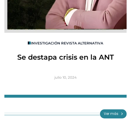
O
INVESTIGACIÓN REVISTA ALTERNATIVA
R
Se destapa crisis en la ANT
B
julio 10, 2024
Item
1
of
Ver más
3