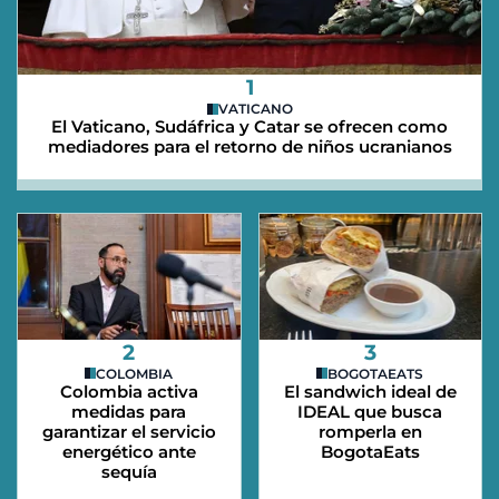
1
VATICANO
El Vaticano, Sudáfrica y Catar se ofrecen como
mediadores para el retorno de niños ucranianos
2
3
COLOMBIA
BOGOTAEATS
Colombia activa
El sandwich ideal de
medidas para
IDEAL que busca
garantizar el servicio
romperla en
energético ante
BogotaEats
sequía