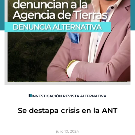
O
INVESTIGACIÓN REVISTA ALTERNATIVA
R
Se destapa crisis en la ANT
B
julio 10, 2024