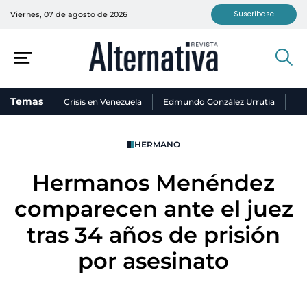
Suscríbase
Viernes, 07 de agosto de 2026
Temas
Crisis en Venezuela
Edmundo González Urrutia
Ni
HERMANO
Hermanos Menéndez
comparecen ante el juez
tras 34 años de prisión
por asesinato