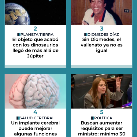
2
3
PLANETA TIERRA
DIOMEDES DÍAZ
El objeto que acabó
Sin Diomedes, el
con los dinosaurios
vallenato ya no es
llegó de más allá de
igual
Júpiter
4
5
SALUD CEREBRAL
POLÍTICA
Un implante cerebral
Buscan aumentar
puede mejorar
requisitos para ser
algunas funciones
ministro: mínimo 30