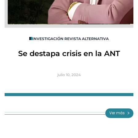
O
INVESTIGACIÓN REVISTA ALTERNATIVA
R
Se destapa crisis en la ANT
B
julio 10, 2024
Item
1
of
Ver más
3