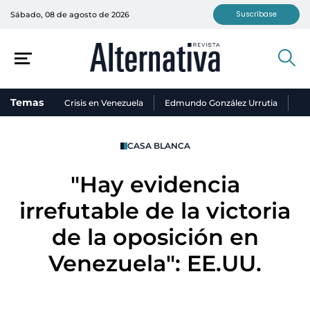
Suscríbase
Sábado, 08 de agosto de 2026
Temas
Crisis en Venezuela
Edmundo González Urrutia
Ni
CASA BLANCA
"Hay evidencia
irrefutable de la victoria
de la oposición en
Venezuela": EE.UU.