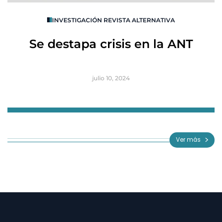
O
INVESTIGACIÓN REVISTA ALTERNATIVA
R
Se destapa crisis en la ANT
B
julio 10, 2024
Item
1
of
Ver más
3