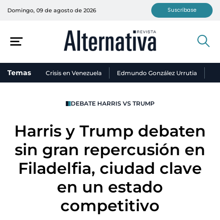
Suscríbase
Domingo, 09 de agosto de 2026
Temas
Crisis en Venezuela
Edmundo González Urrutia
Ni
DEBATE HARRIS VS TRUMP
Harris y Trump debaten
sin gran repercusión en
Filadelfia, ciudad clave
en un estado
competitivo