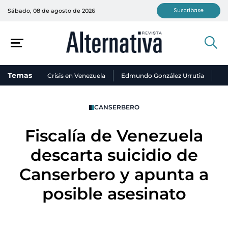
Suscríbase
Sábado, 08 de agosto de 2026
Temas
Crisis en Venezuela
Edmundo González Urrutia
Ni
CANSERBERO
Fiscalía de Venezuela
descarta suicidio de
Canserbero y apunta a
posible asesinato