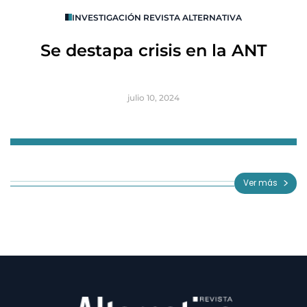
O
INVESTIGACIÓN REVISTA ALTERNATIVA
R
Se destapa crisis en la ANT
B
julio 10, 2024
Item
1
of
Ver más
3