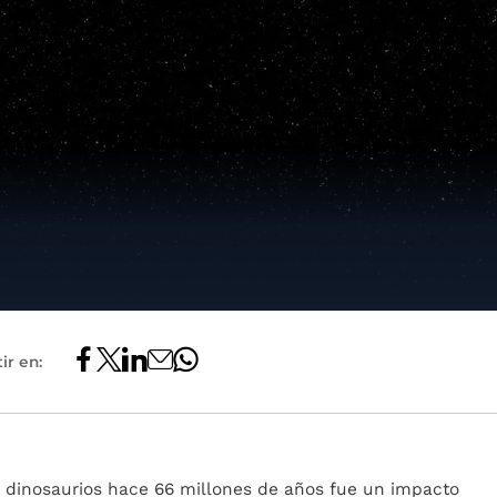
ir en:
s dinosaurios hace 66 millones de años fue un impacto