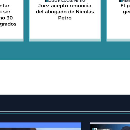
CASO NICOLÁS PETRO
HEM
ntar
Juez aceptó renuncia
El 
a ser
del abogado de Nicolás
ge
mo 30
Petro
sgrados