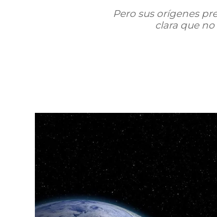
Pero sus orígenes prec
clara que no