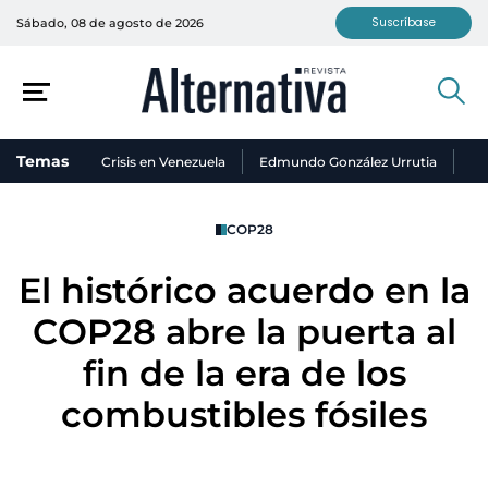
Suscríbase
Sábado, 08 de agosto de 2026
Temas
Crisis en Venezuela
Edmundo González Urrutia
Ni
COP28
El histórico acuerdo en la
COP28 abre la puerta al
fin de la era de los
combustibles fósiles