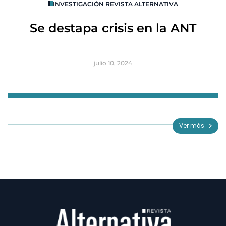
INVESTIGACIÓN REVISTA ALTERNATIVA
R
Se destapa crisis en la ANT
B
julio 10, 2024
Item
1
of
Ver más
3