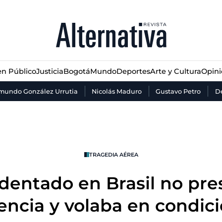
n Público
Justicia
Bogotá
Mundo
Deportes
Arte y Cultura
Opin
n Público
Justicia
Bogotá
Mundo
Deportes
Arte y Cultura
Opin
mundo González Urrutia
Nicolás Maduro
Gustavo Petro
De
TRAGEDIA AÉREA
identado en Brasil no pre
ncia y volaba en condici