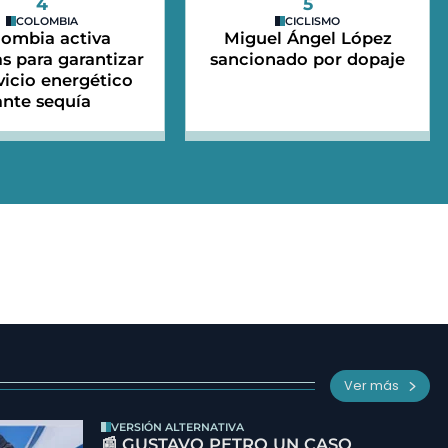
4
5
COLOMBIA
CICLISMO
lombia activa
Miguel Ángel López
s para garantizar
sancionado por dopaje
rvicio energético
ante sequía
Ver más
VERSIÓN ALTERNATIVA
📰 GUSTAVO PETRO UN CASO