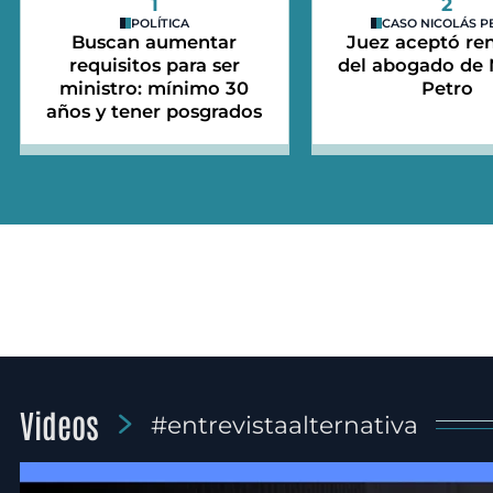
1
2
POLÍTICA
CASO NICOLÁS P
Buscan aumentar
Juez aceptó re
requisitos para ser
del abogado de 
ministro: mínimo 30
Petro
años y tener posgrados
Videos
#entrevistaalternativa