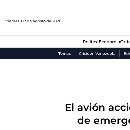
Política
Economía
Orde
Viernes, 07 de agosto de 2026
Política
Economía
Orde
Temas
Crisis en Venezuela
Ed
El avión acc
de emerge