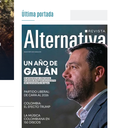
Última portada
l