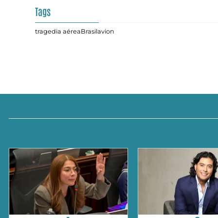
Tags
tragedia aérea
Brasil
avion