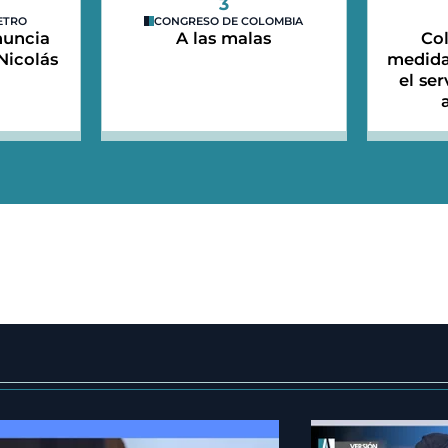
3
ETRO
CONGRESO DE COLOMBIA
nuncia
A las malas
Co
Nicolás
medida
el se