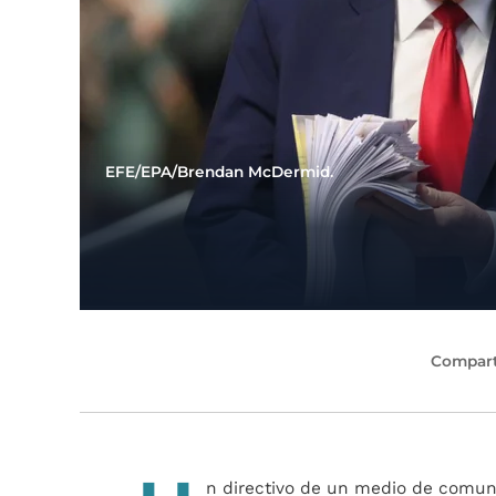
EFE/EPA/Brendan McDermid.
Compart
n directivo de un medio de comuni