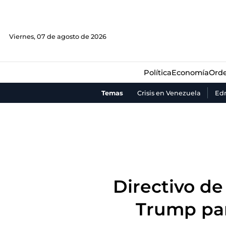
Política
Economía
Orde
Viernes, 07 de agosto de 2026
Política
Economía
Orde
Temas
Crisis en Venezuela
Ed
Directivo de
Trump par