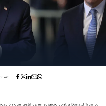
ir en:
cación que testifica en el juicio contra Donald Trump,