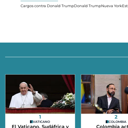
Cargos contra Donald Trump
Donald Trump
Nueva York
Es
1
2
VATICANO
COLOMBIA
El Vaticano, Sudáfrica y
Colombia act