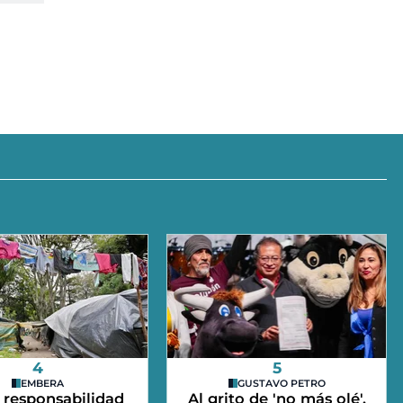
4
5
EMBERA
GUSTAVO PETRO
 responsabilidad
Al grito de 'no más olé',