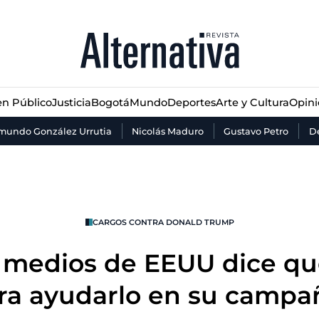
n Público
Justicia
Bogotá
Mundo
Deportes
Arte y Cultura
Opin
n Público
Justicia
Bogotá
Mundo
Deportes
Arte y Cultura
Opin
mundo González Urrutia
Nicolás Maduro
Gustavo Petro
De
CARGOS CONTRA DONALD TRUMP
 medios de EEUU dice qu
a ayudarlo en su campa