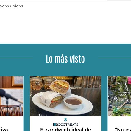
tados Unidos
Lo más visto
3
BOGOTAEATS
iva
El sandwich ideal de
“No es