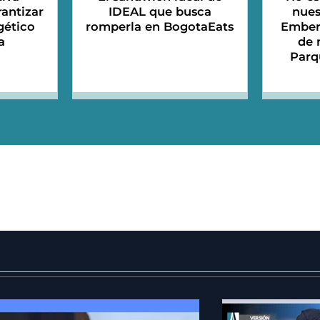
antizar
IDEAL que busca
nues
gético
romperla en BogotaEats
Emberá
a
de 
Parq