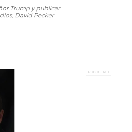
eñor Trump y publicar
edios, David Pecker