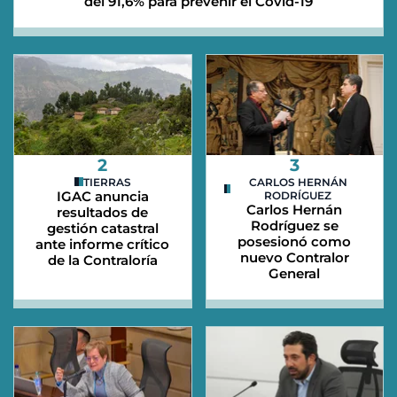
del 91,6% para prevenir el Covid-19
2
3
TIERRAS
CARLOS HERNÁN
IGAC anuncia
RODRÍGUEZ
Carlos Hernán
resultados de
Rodríguez se
gestión catastral
posesionó como
ante informe crítico
nuevo Contralor
de la Contraloría
General