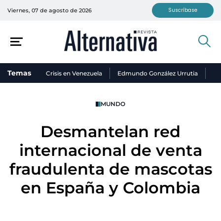
Suscríbase
Viernes, 07 de agosto de 2026
Temas
Crisis en Venezuela
Edmundo González Urrutia
Ni
MUNDO
Desmantelan red
internacional de venta
fraudulenta de mascotas
en España y Colombia