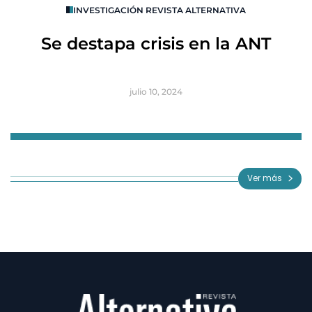
INVESTIGACIÓN REVISTA ALTERNATIVA
R
Se destapa crisis en la ANT
B
julio 10, 2024
Item
1
of
Ver más
3