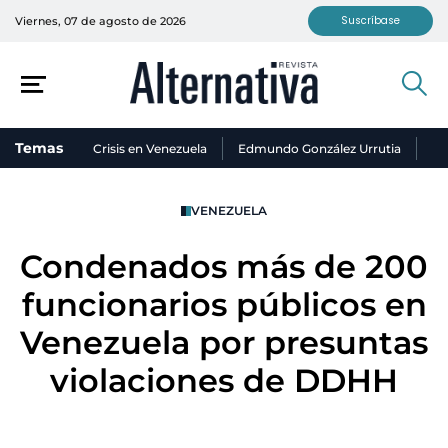
Suscríbase
Viernes, 07 de agosto de 2026
Temas
Crisis en Venezuela
Edmundo González Urrutia
Ni
VENEZUELA
Condenados más de 200
funcionarios públicos en
Venezuela por presuntas
violaciones de DDHH