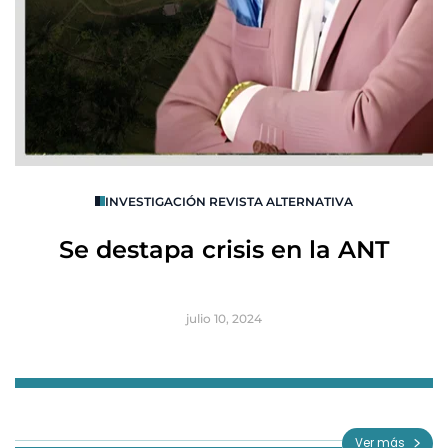
O
INVESTIGACIÓN REVISTA ALTERNATIVA
R
Se destapa crisis en la ANT
B
julio 10, 2024
Item
1
of
Ver más