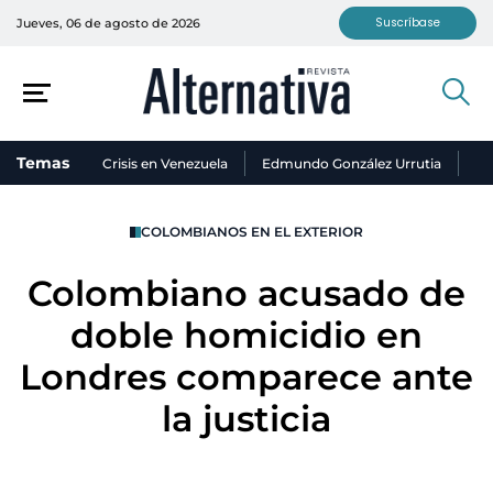
Suscríbase
Jueves, 06 de agosto de 2026
Temas
Crisis en Venezuela
Edmundo González Urrutia
Ni
COLOMBIANOS EN EL EXTERIOR
Colombiano acusado de
doble homicidio en
Londres comparece ante
la justicia