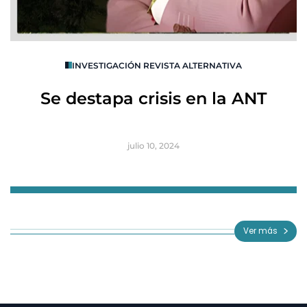
O
INVESTIGACIÓN REVISTA ALTERNATIVA
R
Se destapa crisis en la ANT
B
julio 10, 2024
Item
1
of
Ver más
3