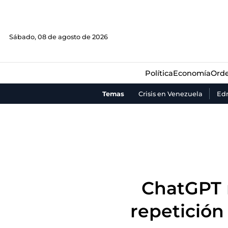
Política
Economía
Orde
Sábado, 08 de agosto de 2026
Política
Economía
Orde
Temas
Crisis en Venezuela
Ed
ChatGPT r
repetición