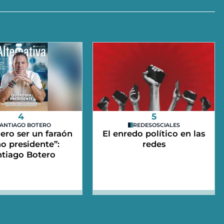
4
5
ANTIAGO BOTERO
REDESOSCIALES
ero ser un faraón
El enredo político en las
o presidente”:
redes
ntiago Botero