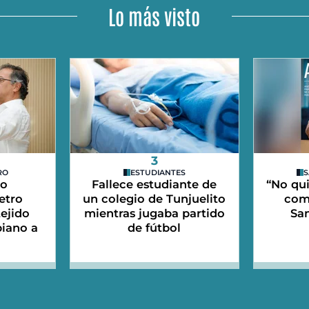
Lo más visto
3
RO
ESTUDIANTES
S
do
Fallece estudiante de
“No qui
etro
un colegio de Tunjuelito
com
tejido
mientras jugaba partido
Sa
iano a
de fútbol