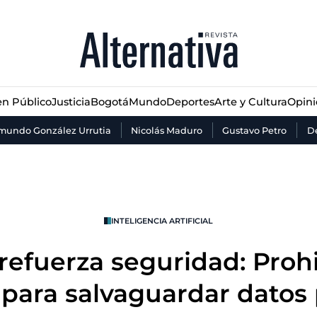
n Público
Justicia
Bogotá
Mundo
Deportes
Arte y Cultura
Opin
n Público
Justicia
Bogotá
Mundo
Deportes
Arte y Cultura
Opin
mundo González Urrutia
Nicolás Maduro
Gustavo Petro
De
INTELIGENCIA ARTIFICIAL
efuerza seguridad: Proh
 para salvaguardar datos