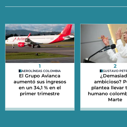
1
2
AEROLÍNEAS COLOMBIA
GUSTAVO PET
El Grupo Avianca
¿Demasia
aumentó sus ingresos
ambicioso? P
en un 34,1 % en el
plantea llevar 
primer trimestre
humano colomb
Marte