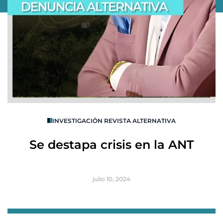
O
INVESTIGACIÓN REVISTA ALTERNATIVA
R
Se destapa crisis en la ANT
B
julio 10, 2024
Item