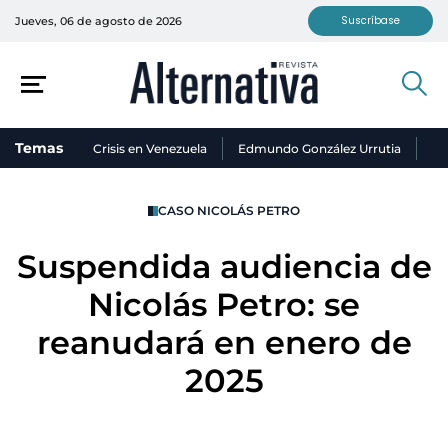
Suscríbase
Jueves, 06 de agosto de 2026
Temas
Crisis en Venezuela
Edmundo González Urrutia
Ni
CASO NICOLÁS PETRO
Suspendida audiencia de
Nicolás Petro: se
reanudará en enero de
2025