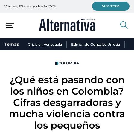
Suscríbase
Viernes, 07 de agosto de 2026
Temas
Crisis en Venezuela
Edmundo González Urrutia
Ni
COLOMBIA
¿Qué está pasando con
los niños en Colombia?
Cifras desgarradoras y
mucha violencia contra
los pequeños