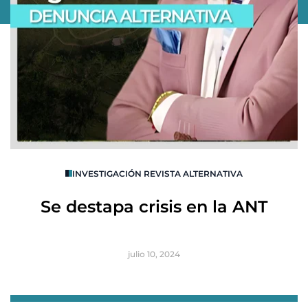
O
INVESTIGACIÓN REVISTA ALTERNATIVA
R
Se destapa crisis en la ANT
B
julio 10, 2024
Item