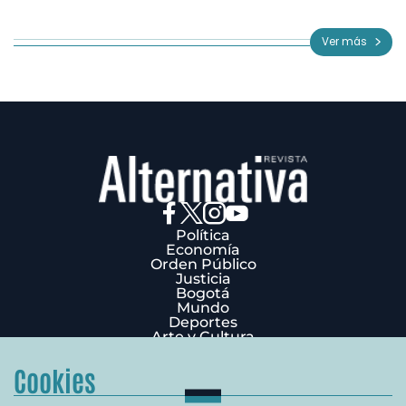
1
of
Ver más
3
Política
Economía
Orden Público
Justicia
Bogotá
Mundo
Deportes
Arte y Cultura
Opinión
Edición Impresa
Cookies
¿Quiénes Somos?
Términos y condiciones