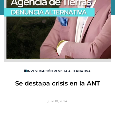
O
INVESTIGACIÓN REVISTA ALTERNATIVA
R
Se destapa crisis en la ANT
B
julio 10, 2024