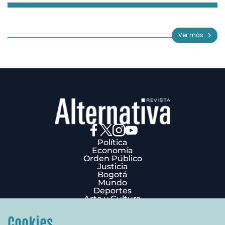
Item
1
of
Ver más
3
Política
Economía
Orden Público
Justicia
Bogotá
Mundo
Deportes
Arte y Cultura
Opinión
Edición Impresa
Cookies
¿Quiénes Somos?