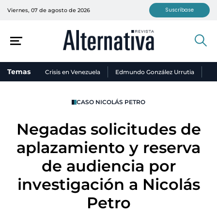
Suscríbase
Viernes, 07 de agosto de 2026
Temas
Crisis en Venezuela
Edmundo González Urrutia
Ni
CASO NICOLÁS PETRO
Negadas solicitudes de
aplazamiento y reserva
de audiencia por
investigación a Nicolás
Petro