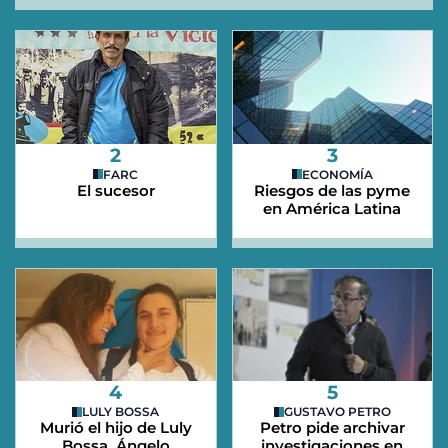
2
3
FARC
ECONOMÍA
El sucesor
Riesgos de las pyme
en América Latina
4
5
LULY BOSSA
GUSTAVO PETRO
Murió el hijo de Luly
Petro pide archivar
Bossa, Ángelo
investigaciones en