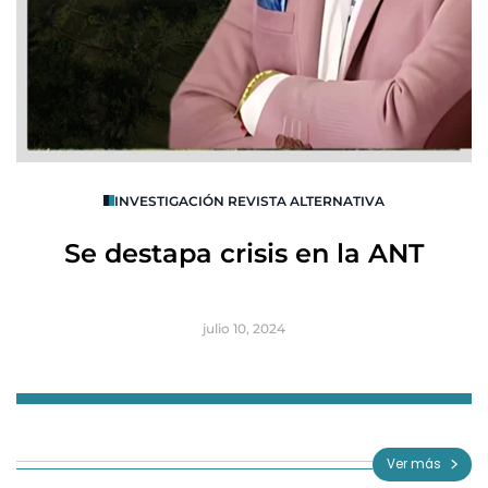
O
INVESTIGACIÓN REVISTA ALTERNATIVA
R
Se destapa crisis en la ANT
B
julio 10, 2024
Item
1
of
Ver más
3