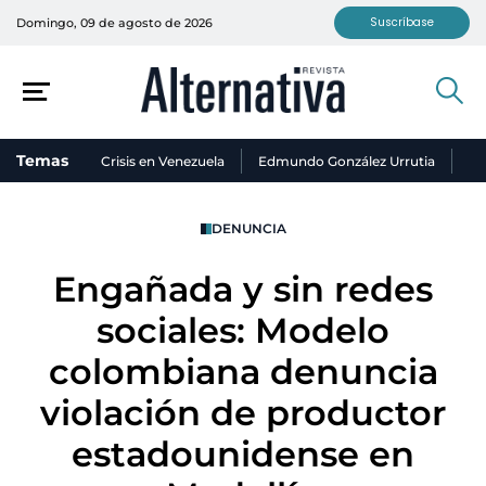
Suscríbase
Domingo, 09 de agosto de 2026
Temas
Crisis en Venezuela
Edmundo González Urrutia
Ni
DENUNCIA
Engañada y sin redes
sociales: Modelo
colombiana denuncia
violación de productor
estadounidense en