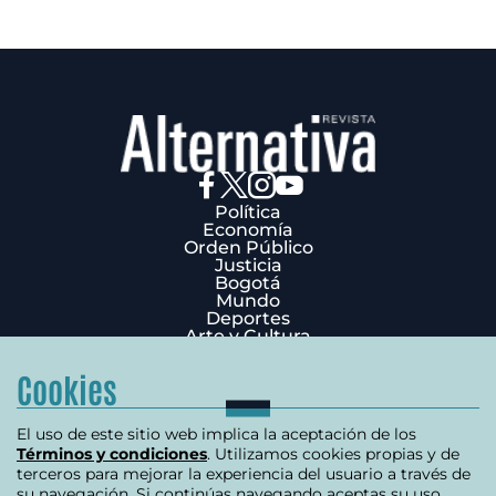
Política
Economía
Orden Público
Justicia
Bogotá
Mundo
Deportes
Arte y Cultura
Opinión
Edición Impresa
Cookies
¿Quiénes Somos?
Términos y condiciones
Política de privacidad
El uso de este sitio web implica la aceptación de los
Política de cookies
Términos y condiciones
. Utilizamos cookies propias y de
Contáctenos
terceros para mejorar la experiencia del usuario a través de
Carrera 7 # 75-51 Edificio Terpel Oficina 501
su navegación. Si continúas navegando aceptas su uso.