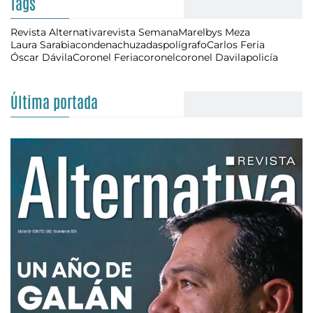
Tags
Revista Alternativa
revista Semana
Marelbys Meza
Laura Sarabia
condena
chuzadas
polígrafo
Carlos Feria
Óscar Dávila
Coronel Feria
coronel
coronel Davila
policía
Última portada