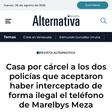
Suscríbase
Jueves, 06 de agosto de 2026
Temas
Crisis en Venezuela
Edmundo González Urrutia
Ni
REVISTA ALTERNATIVA
Casa por cárcel a los dos
policías que aceptaron
haber interceptado de
forma ilegal el teléfono
de Marelbys Meza