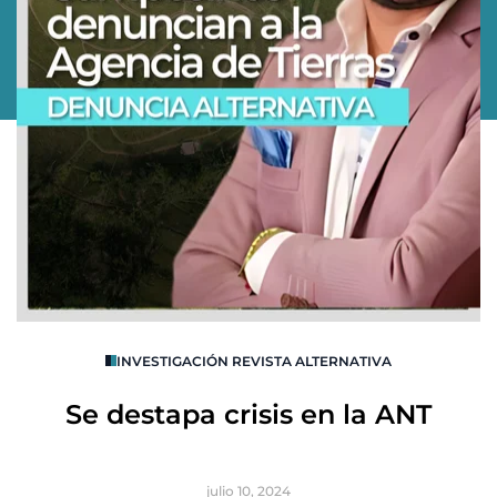
O
INVESTIGACIÓN REVISTA ALTERNATIVA
R
Se destapa crisis en la ANT
B
julio 10, 2024