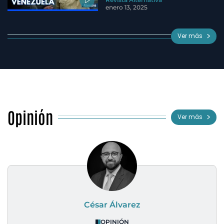
enero 13, 2025
Ver más
Opinión
Ver más
César Álvarez
OPINIÓN