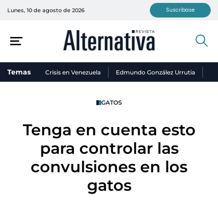
Suscríbase
Lunes, 10 de agosto de 2026
Temas
Crisis en Venezuela
Edmundo González Urrutia
Ni
GATOS
Tenga en cuenta esto
para controlar las
convulsiones en los
gatos