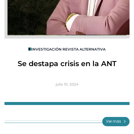
O
INVESTIGACIÓN REVISTA ALTERNATIVA
R
Se destapa crisis en la ANT
B
julio 10, 2024
Item
1
of
Ver más
3