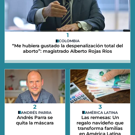
1
COLOMBIA
“Me hubiera gustado la despenalización total del
aborto”: magistrado Alberto Rojas Ríos
2
3
ANDRÉS PARRA
AMÉRICA LATINA
Andrés Parra se
Las remesas: Un
quita la máscara
regalo navideño que
transforma familias
en América Latina