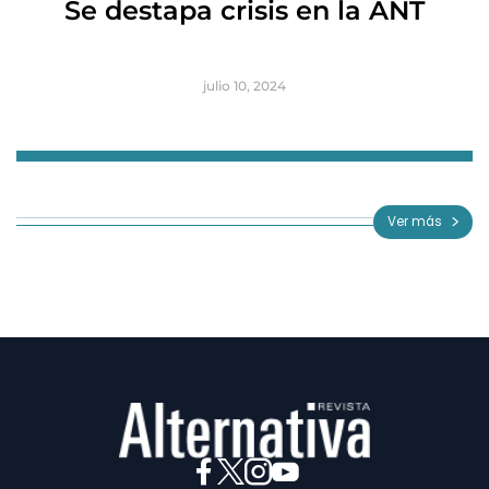
Se destapa crisis en la ANT
B
julio 10, 2024
Item
1
of
Ver más
3