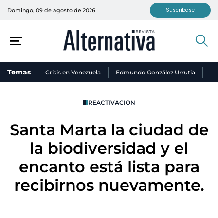
Suscríbase
Domingo, 09 de agosto de 2026
Temas
Crisis en Venezuela
Edmundo González Urrutia
Ni
REACTIVACION
Santa Marta la ciudad de
la biodiversidad y el
encanto está lista para
recibirnos nuevamente.