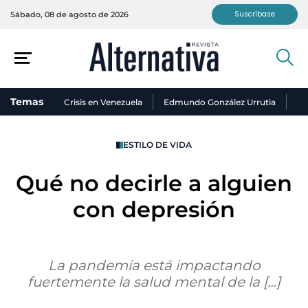
Suscríbase
Sábado, 08 de agosto de 2026
Temas
Crisis en Venezuela
Edmundo González Urrutia
Ni
ESTILO DE VIDA
Qué no decirle a alguien
con depresión
La pandemia está impactando
fuertemente la salud mental de la […]