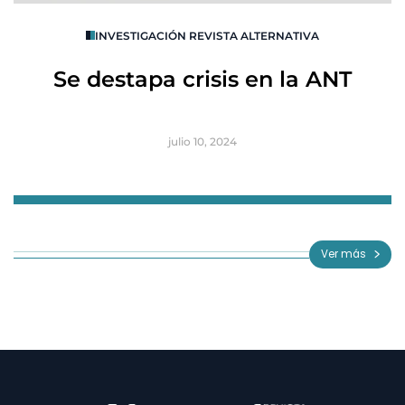
O
INVESTIGACIÓN REVISTA ALTERNATIVA
R
Se destapa crisis en la ANT
B
julio 10, 2024
Item
1
of
Ver más
3