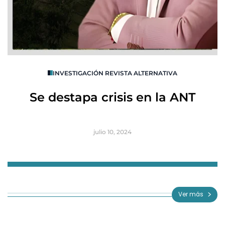
O
INVESTIGACIÓN REVISTA ALTERNATIVA
R
Se destapa crisis en la ANT
B
julio 10, 2024
Item
1
of
Ver más
3