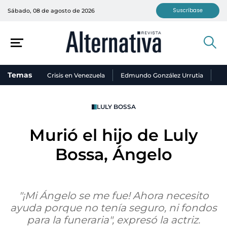
Suscríbase
Sábado, 08 de agosto de 2026
Temas
Crisis en Venezuela
Edmundo González Urrutia
Ni
LULY BOSSA
Murió el hijo de Luly
Bossa, Ángelo
"¡Mi Ángelo se me fue! Ahora necesito
ayuda porque no tenía seguro, ni fondos
para la funeraria", expresó la actriz.