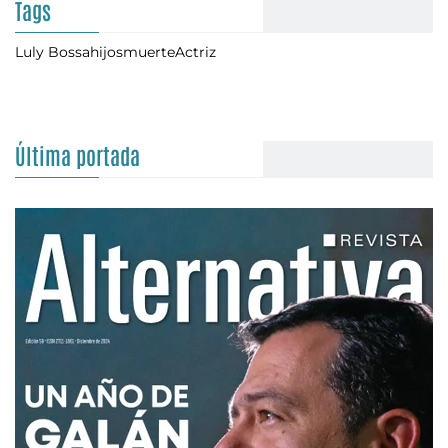
Tags
Luly Bossa
hijos
muerte
Actriz
Última portada