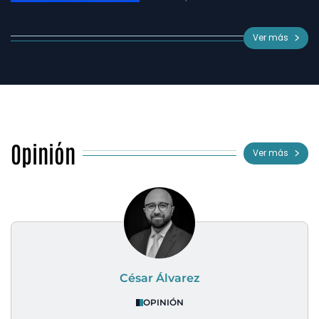
Ver más
Opinión
Ver más
César Álvarez
OPINIÓN