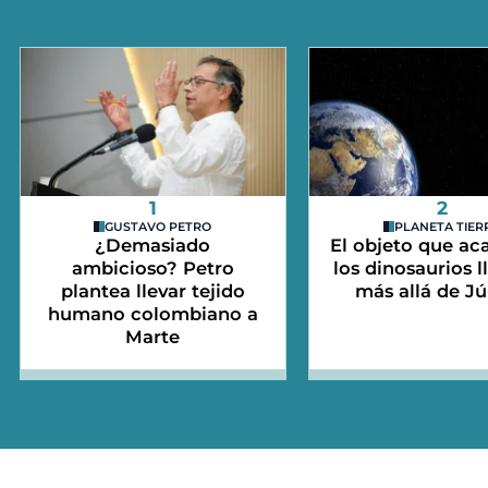
1
2
GUSTAVO PETRO
PLANETA TIER
¿Demasiado
El objeto que ac
ambicioso? Petro
los dinosaurios l
plantea llevar tejido
más allá de Jú
humano colombiano a
Marte