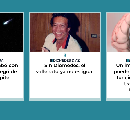
3
RA
DIOMEDES DÍAZ
abó con
Sin Diomedes, el
Un im
legó de
vallenato ya no es igual
puede 
piter
funci
tr