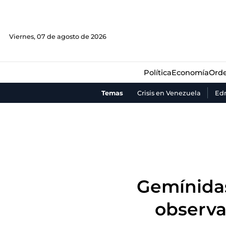
Política
Economía
Orde
Viernes, 07 de agosto de 2026
Política
Economía
Orde
Temas
Crisis en Venezuela
Ed
Gemínidas
observa