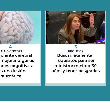
4
5
SALUD CEREBRAL
POLÍTICA
plante cerebral
Buscan aumentar
mejorar algunas
requisitos para ser
ones cognitivas
ministro: mínimo 30
as una lesión
años y tener posgrados
traumática