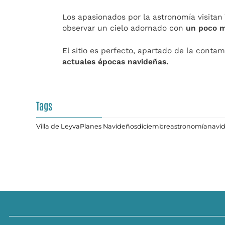
Los apasionados por la astronomía visitan
observar un cielo adornado con
un poco m
El sitio es perfecto, apartado de la conta
actuales épocas navideñas.
Tags
Villa de Leyva
Planes Navideños
diciembre
astronomía
navi