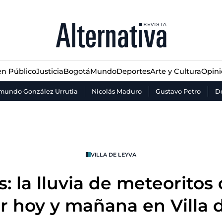
n Público
Justicia
Bogotá
Mundo
Deportes
Arte y Cultura
Opin
n Público
Justicia
Bogotá
Mundo
Deportes
Arte y Cultura
Opin
mundo González Urrutia
Nicolás Maduro
Gustavo Petro
De
VILLA DE LEYVA
: la lluvia de meteoritos
r hoy y mañana en Villa 