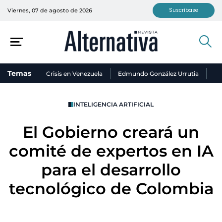
Suscríbase
Viernes, 07 de agosto de 2026
Temas
Crisis en Venezuela
Edmundo González Urrutia
Ni
INTELIGENCIA ARTIFICIAL
El Gobierno creará un
comité de expertos en IA
para el desarrollo
tecnológico de Colombia