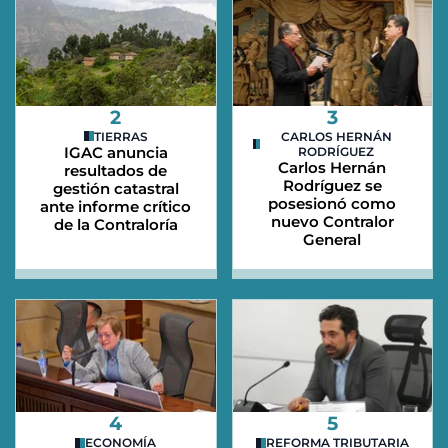
2
3
TIERRAS
CARLOS HERNÁN
IGAC anuncia
RODRÍGUEZ
Carlos Hernán
resultados de
Rodríguez se
gestión catastral
posesionó como
ante informe crítico
nuevo Contralor
de la Contraloría
General
4
5
ECONOMÍA
REFORMA TRIBUTARIA