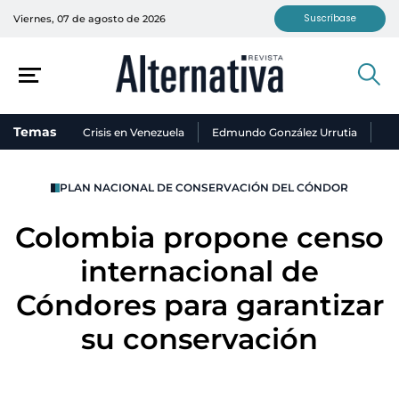
Suscríbase
Viernes, 07 de agosto de 2026
Temas
Crisis en Venezuela
Edmundo González Urrutia
Ni
PLAN NACIONAL DE CONSERVACIÓN DEL CÓNDOR
Colombia propone censo
internacional de
Cóndores para garantizar
su conservación