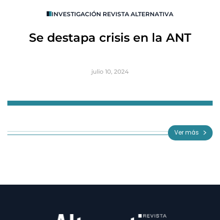
O
INVESTIGACIÓN REVISTA ALTERNATIVA
R
Se destapa crisis en la ANT
B
julio 10, 2024
Item
1
of
Ver más
3