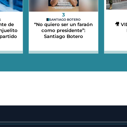
3
S
SANTIAGO BOTERO
nte de
“No quiero ser un faraón
🎥 V
njuelito
como presidente”:
partido
Santiago Botero