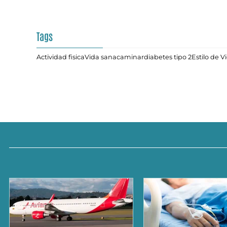
Tags
Actividad fisica
Vida sana
caminar
diabetes tipo 2
Estilo de V