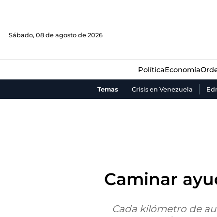
Política
Economía
Orde
Sábado, 08 de agosto de 2026
Política
Economía
Orde
Temas
Crisis en Venezuela
Ed
Caminar ayud
Cada kilómetro de aum