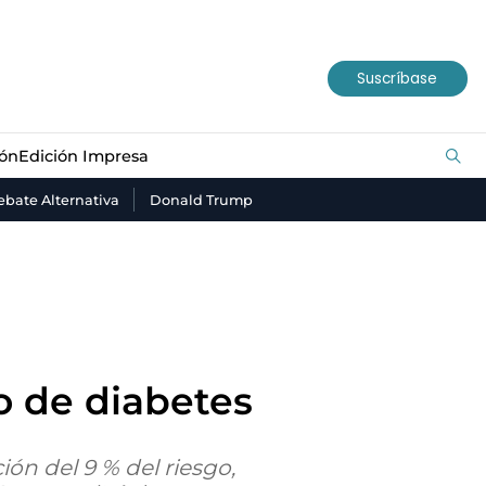
ión
Edición Impresa
Suscríbase
ión
Edición Impresa
bate Alternativa
Donald Trump
o de diabetes
ón del 9 % del riesgo,