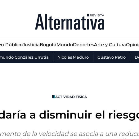
n Público
Justicia
Bogotá
Mundo
Deportes
Arte y Cultura
Opin
n Público
Justicia
Bogotá
Mundo
Deportes
Arte y Cultura
Opin
mundo González Urrutia
Nicolás Maduro
Gustavo Petro
De
ACTIVIDAD FISICA
aría a disminuir el riesg
ento de la velocidad se asocia a una reducci