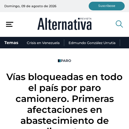
Suscríbase
Domingo, 09 de agosto de 2026
Temas
Crisis en Venezuela
Edmundo González Urrutia
Ni
PARO
Vías bloqueadas en todo
el país por paro
camionero. Primeras
afectaciones en
abastecimiento de