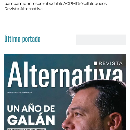
paro
camioneros
combustible
ACPM
Diésel
bloqueos
Revista Alternativa
Última portada