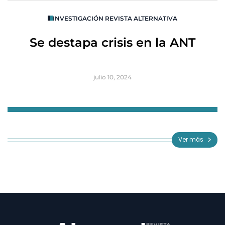
O
INVESTIGACIÓN REVISTA ALTERNATIVA
R
Se destapa crisis en la ANT
B
julio 10, 2024
Item
1
of
Ver más
3