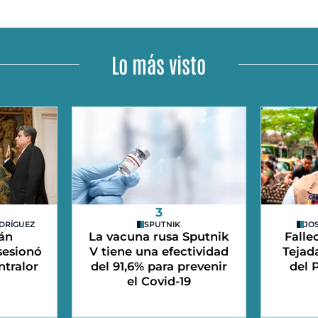
Lo más visto
3
DRÍGUEZ
SPUTNIK
JO
án
La vacuna rusa Sputnik
Falle
sesionó
V tiene una efectividad
Tejad
tralor
del 91,6% para prevenir
del 
el Covid-19