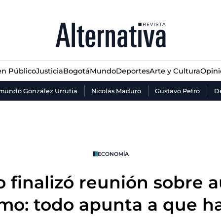
n Público
Justicia
Bogotá
Mundo
Deportes
Arte y Cultura
Opin
n Público
Justicia
Bogotá
Mundo
Deportes
Arte y Cultura
Opin
mundo González Urrutia
Nicolás Maduro
Gustavo Petro
De
ECONOMÍA
o finalizó reunión sobre 
imo: todo apunta a que h