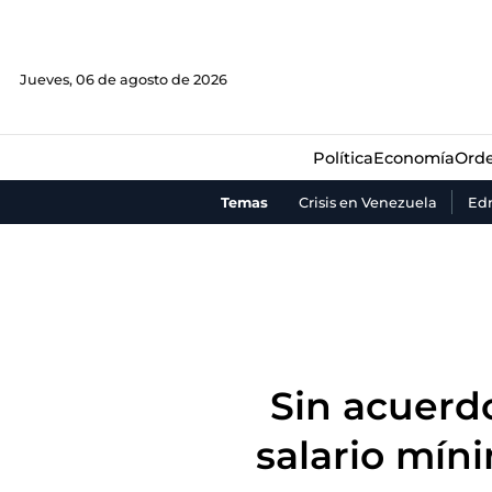
Política
Economía
Orde
Jueves, 06 de agosto de 2026
Política
Economía
Orde
Temas
Crisis en Venezuela
Ed
Sin acuerd
salario mín