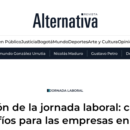
n Público
Justicia
Bogotá
Mundo
Deportes
Arte y Cultura
Opin
n Público
Justicia
Bogotá
Mundo
Deportes
Arte y Cultura
Opin
mundo González Urrutia
Nicolás Maduro
Gustavo Petro
De
JORNADA LABORAL
n de la jornada laboral: 
íos para las empresas e