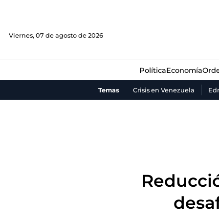
Política
Economía
Orde
Viernes, 07 de agosto de 2026
Política
Economía
Orde
Temas
Crisis en Venezuela
Ed
Reducció
desaf