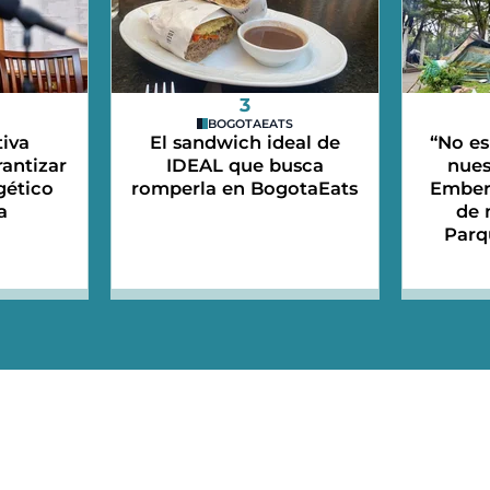
3
BOGOTAEATS
iva
El sandwich ideal de
“No es
antizar
IDEAL que busca
nues
gético
romperla en BogotaEats
Emberá
a
de 
Parq