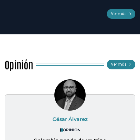
Ver más
Opinión
Ver más
César Álvarez
OPINIÓN