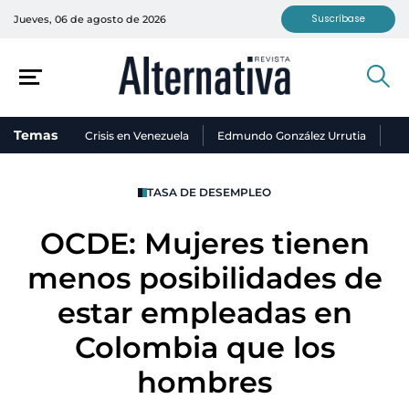
Suscríbase
Jueves, 06 de agosto de 2026
Temas
Crisis en Venezuela
Edmundo González Urrutia
Ni
TASA DE DESEMPLEO
OCDE: Mujeres tienen
menos posibilidades de
estar empleadas en
Colombia que los
hombres