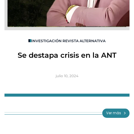
O
INVESTIGACIÓN REVISTA ALTERNATIVA
R
Se destapa crisis en la ANT
B
julio 10, 2024
Item
1
of
Ver más
3