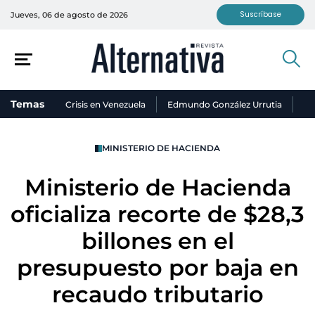
Suscríbase
Jueves, 06 de agosto de 2026
Temas
Crisis en Venezuela
Edmundo González Urrutia
Ni
MINISTERIO DE HACIENDA
Ministerio de Hacienda
oficializa recorte de $28,3
billones en el
presupuesto por baja en
recaudo tributario