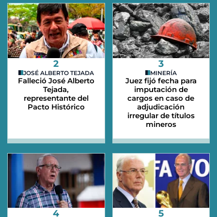
2
3
JOSÉ ALBERTO TEJADA
MINERÍA
Falleció José Alberto
Juez fijó fecha para
Tejada,
imputación de
representante del
cargos en caso de
Pacto Histórico
adjudicación
irregular de títulos
mineros
4
5