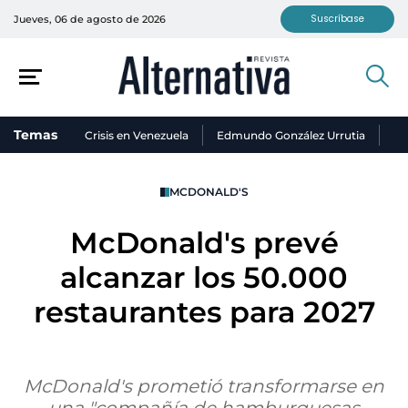
Suscríbase
Jueves, 06 de agosto de 2026
Temas
Crisis en Venezuela
Edmundo González Urrutia
Ni
MCDONALD'S
McDonald's prevé
alcanzar los 50.000
restaurantes para 2027
McDonald's prometió transformarse en