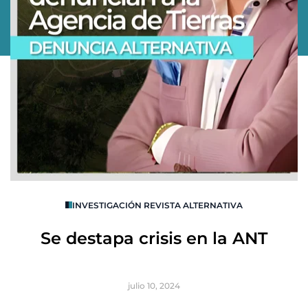
O
INVESTIGACIÓN REVISTA ALTERNATIVA
R
Se destapa crisis en la ANT
B
julio 10, 2024