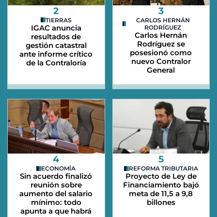
2
3
TIERRAS
CARLOS HERNÁN
IGAC anuncia
RODRÍGUEZ
Carlos Hernán
resultados de
Rodríguez se
gestión catastral
posesionó como
ante informe crítico
nuevo Contralor
de la Contraloría
General
4
5
ECONOMÍA
REFORMA TRIBUTARIA
Sin acuerdo finalizó
Proyecto de Ley de
reunión sobre
Financiamiento bajó
aumento del salario
meta de 11,5 a 9,8
mínimo: todo
billones
apunta a que habrá