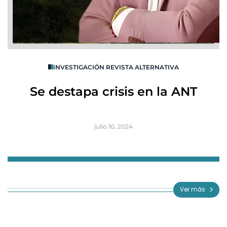
O
INVESTIGACIÓN REVISTA ALTERNATIVA
R
Se destapa crisis en la ANT
B
julio 10, 2024
Item
1
of
Ver más
3