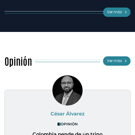
Ver más
Opinión
Ver más
César Álvarez
OPINIÓN
Colombia pende de un trino