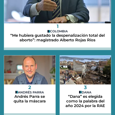
1
COLOMBIA
“Me hubiera gustado la despenalización total del
aborto”: magistrado Alberto Rojas Ríos
2
3
ANDRÉS PARRA
DANA
Andrés Parra se
“Dana” es elegida
quita la máscara
como la palabra del
año 2024 por la RAE