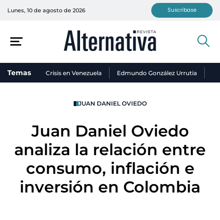
Suscríbase
Lunes, 10 de agosto de 2026
Temas
Crisis en Venezuela
Edmundo González Urrutia
Ni
JUAN DANIEL OVIEDO
Juan Daniel Oviedo
analiza la relación entre
consumo, inflación e
inversión en Colombia