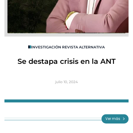
O
INVESTIGACIÓN REVISTA ALTERNATIVA
R
Se destapa crisis en la ANT
B
julio 10, 2024
Item
1
of
Ver más
3