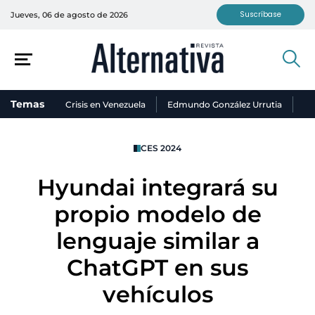
Suscríbase
Jueves, 06 de agosto de 2026
Temas
Crisis en Venezuela
Edmundo González Urrutia
Ni
CES 2024
Hyundai integrará su
propio modelo de
lenguaje similar a
ChatGPT en sus
vehículos