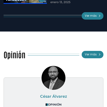
enero 13, 2025
Ver más
Opinión
Ver más
César Álvarez
OPINIÓN