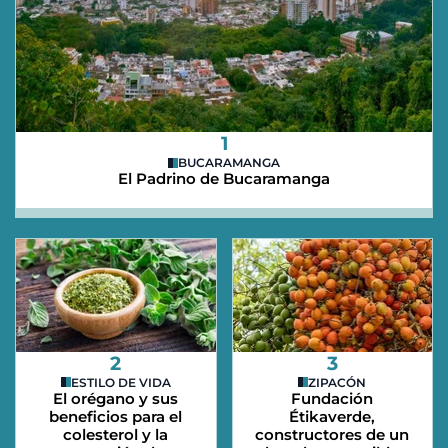
1
BUCARAMANGA
El Padrino de Bucaramanga
2
3
ESTILO DE VIDA
ZIPACÓN
El orégano y sus
Fundación
beneficios para el
Étikaverde,
colesterol y la
constructores de un