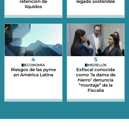
retención de
legado sostenible
líquidos
4
5
ECONOMÍA
MEDELLÍN
Riesgos de las pyme
Exfiscal conocida
en América Latina
como ‘la dama de
hierro’ denuncia
“montaje” de la
Fiscalía