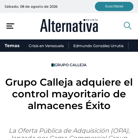
Suscríbase
Sábado, 08 de agosto de 2026
Temas
Crisis en Venezuela
Edmundo González Urrutia
Ni
GRUPO CALLEJA
Grupo Calleja adquiere el
control mayoritario de
almacenes Éxito
La Oferta Pública de Adquisición (OPA),