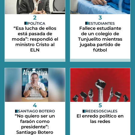
2
3
POLÍTICA
ESTUDIANTES
“Esa lucha de ellos
Fallece estudiante
está pasada de
de un colegio de
moda”: respondió el
Tunjuelito mientras
ministro Cristo al
jugaba partido de
ELN
fútbol
4
5
SANTIAGO BOTERO
REDESOSCIALES
“No quiero ser un
El enredo político en
faraón como
las redes
presidente”:
Santiago Botero