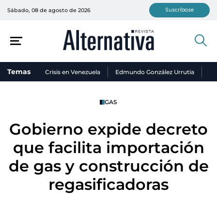
Suscríbase
Sábado, 08 de agosto de 2026
Temas
Crisis en Venezuela
Edmundo González Urrutia
Ni
GAS
Gobierno expide decreto
que facilita importación
de gas y construcción de
regasificadoras