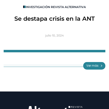
O
INVESTIGACIÓN REVISTA ALTERNATIVA
R
Se destapa crisis en la ANT
B
julio 10, 2024
Item
1
of
Ver más
3